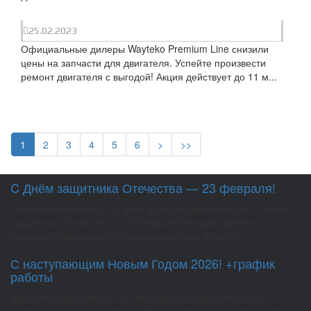
25.02.2023
Официальные дилеры Wayteko Premium Line снизили
цены на запчасти для двигателя. Успейте произвести
ремонт двигателя с выгодой! Акция действует до 11 м...
1
2
3
4
5
6
>
>>
C Днём защитника Отечества — 23 февраля!
Уважаемые клиенты! От всей души поздравляем вас с Днём
защитника Отечества — 23 февраля!Желаем крепкого
здоровья, уверенности в завтрашнем дне и испол...
С наступающим Новым Годом 2026! +график
работы
Дорогие наши клиенты! От всей души поздравляем вас с
наступающим Новым годом! Пусть этот праздник принесет