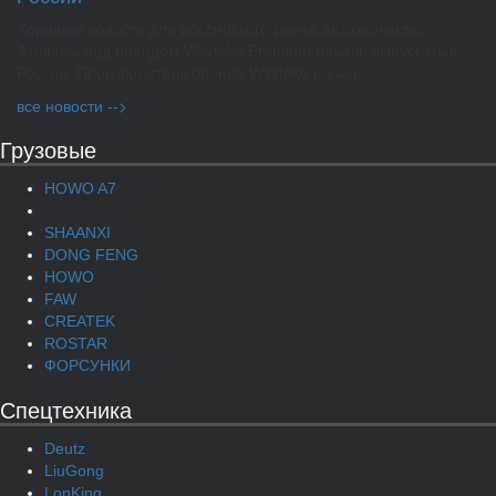
Хорошие новости для российского рынка автозапчастей!
Фильтры под брендом Wayteko Premium начали выпускать в
России. Производитель бренда Wayteko начал...
все новости -->
Грузовые
HOWO A7
SHAANXI
DONG FENG
HOWO
FAW
CREATEK
ROSTAR
ФОРСУНКИ
Спецтехника
Deutz
LiuGong
LonKing