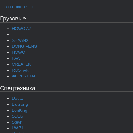
все новости -->
Грузовые
HOWO A7
SHAANXI
DONG FENG
HOWO
FAW
CREATEK
ROSTAR
ФОРСУНКИ
Спецтехника
Deutz
LiuGong
LonKing
SDLG
Steyr
LW ZL