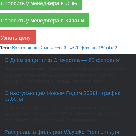
Спросить у менеджера в
СПБ
Спросить у менеджера в
Казани
Узнать цену
Теги:
Вал карданный межосевой L=670 фланцы 180x4x52
C Днём защитника Отечества — 23 февраля!
Уважаемые клиенты! От всей души поздравляем вас с Днём
защитника Отечества — 23 февраля!Желаем крепкого
здоровья, уверенности в завтрашнем дне и испол...
С наступающим Новым Годом 2026! +график
работы
Дорогие наши клиенты! От всей души поздравляем вас с
наступающим Новым годом! Пусть этот праздник принесет
вам радость, удачу и исполнение всех желани...
Распродажа фильтров Wayteko Premium для