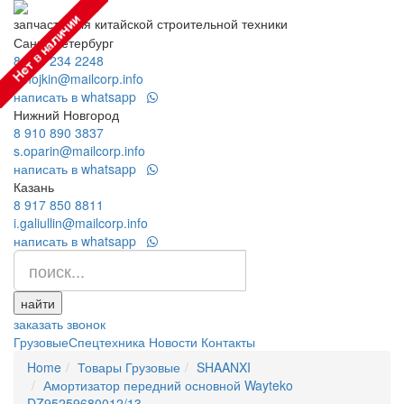
запчасти для китайской строительной техники
Санкт-Петербург
8 800 234 2248
a.nojkin@mailcorp.info
написать в whatsapp
Нижний Новгород
8 910 890 3837
s.oparin@mailcorp.info
написать в whatsapp
Казань
8 917 850 8811
i.galiullin@mailcorp.info
написать в whatsapp
найти
заказать звонок
Грузовые
Спецтехника
Новости
Контакты
Home
Товары Грузовые
SHAANXI
Амортизатор передний основной Wayteko
DZ95259680012/13