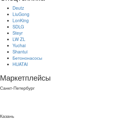
Deutz
LiuGong
LonKing
SDLG
Steyr
LW ZL
Yuchai
Shantui
Бетононасосы
HUATAI
Маркетплейсы
Санкт-Петербург
Казань