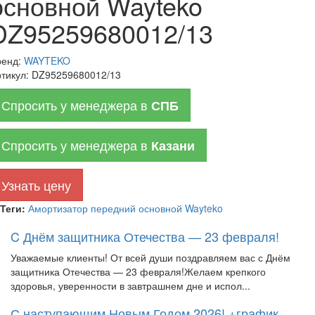
основной Wayteko
DZ95259680012/13
ренд:
WAYTEKO
тикул:
DZ95259680012/13
Спросить у менеджера в
СПБ
Спросить у менеджера в
Казани
Узнать цену
Теги:
Амортизатор передний основной Wayteko
C Днём защитника Отечества — 23 февраля!
Уважаемые клиенты! От всей души поздравляем вас с Днём
защитника Отечества — 23 февраля!Желаем крепкого
здоровья, уверенности в завтрашнем дне и испол...
С наступающим Новым Годом 2026! +график