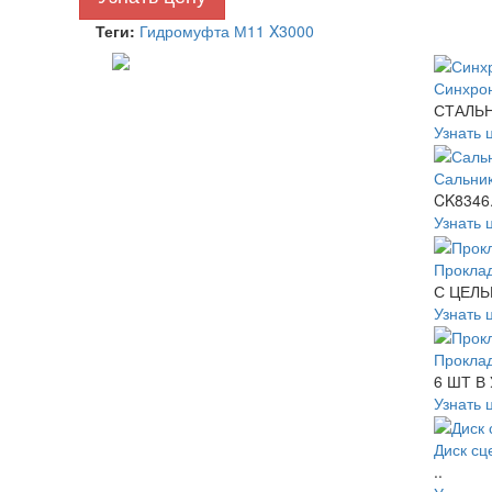
Теги:
Гидромуфта М11 X3000
Синхро
СТАЛЬН
Узнать 
Сальни
CK8346.
Узнать 
Прокла
С ЦЕЛЬ
Узнать 
Прокла
6 ШТ В
Узнать 
Диск сц
..