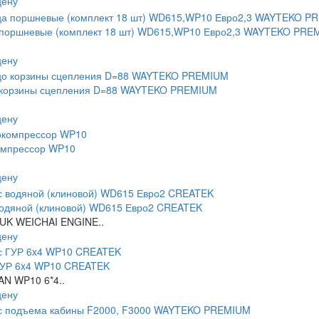
цену
 поршневые (комплект 18 шт) WD615,WP10 Евро2,3 WAYTEKO PRE
цену
 корзины сцепления D=88 WAYTEKO PREMIUM
цену
омпрессор WP10
цену
водяной (клиновой) WD615 Евро2 CREATEK
UK WEICHAI ENGINE..
цену
ГУР 6x4 WP10 CREATEK
N WP10 6*4..
цену