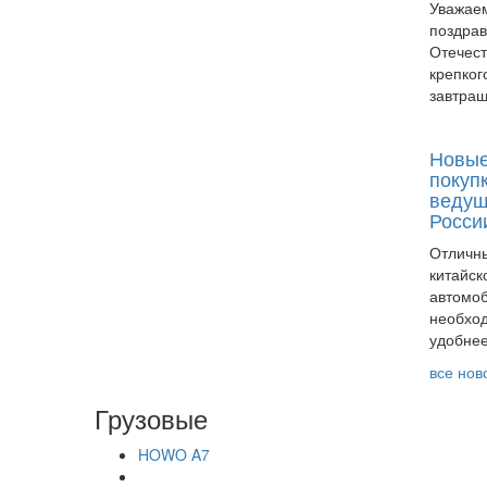
Уважаем
поздрав
Отечес
крепког
завтраш
Новые
покупк
ведущ
Росси
Отличны
китайск
автомоб
необход
удобнее
все ново
Грузовые
HOWO A7