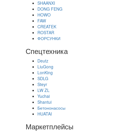
SHAANXI
DONG FENG
HOWO
FAW
CREATEK
ROSTAR
ФОРСУНКИ
Спецтехника
Deutz
LiuGong
LonKing
SDLG
Steyr
LW ZL
Yuchai
Shantui
Бетононасосы
HUATAI
Маркетплейсы