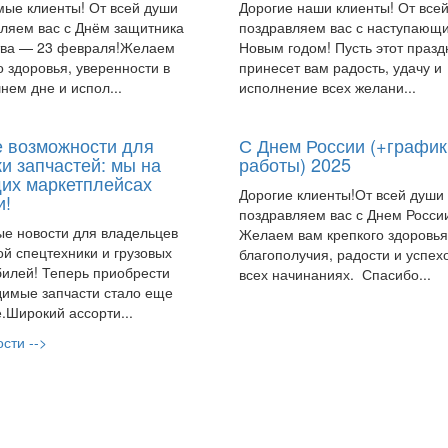
ые клиенты! От всей души
Дорогие наши клиенты! От все
ляем вас с Днём защитника
поздравляем вас с наступающ
тва — 23 февраля!Желаем
Новым годом! Пусть этот празд
о здоровья, уверенности в
принесет вам радость, удачу и
нем дне и испол...
исполнение всех желани...
 возможности для
С Днем России (+график
и запчастей: мы на
работы) 2025
их маркетплейсах
Дорогие клиенты!От всей души
и!
поздравляем вас с Днем Росси
е новости для владельцев
Желаем вам крепкого здоровья
ой спецтехники и грузовых
благополучия, радости и успех
илей! Теперь приобрести
всех начинаниях. Спасибо...
имые запчасти стало еще
.Широкий ассорти...
сти -->