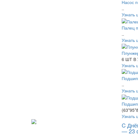
Насос 
..
Узнать 
Палец 
..
Узнать 
Плунже
6 ШТ В
Узнать 
Подшип
..
Узнать 
Подшип
(63*95*8
Узнать 
C Днё
— 23 