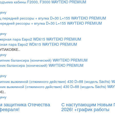
подъема кабины F2000, F3000 WAYTEKO PREMIUM
цену
передней рессоры + втулка D=30 L=155 WAYTEKO PREMIUM
цену
рная пара Евро2 WD615 WAYTEKO PREMIUM
 УПАКОВКЕ..
цену
ник балансира (конический) WAYTEKO PREMIUM
цену
ник выжимной (отжимного действия) 430 D=88 (модель Sachs) W
6)..
цену
м защитника Отечества
С наступающим Новым 
февраля!
2026! +график работы