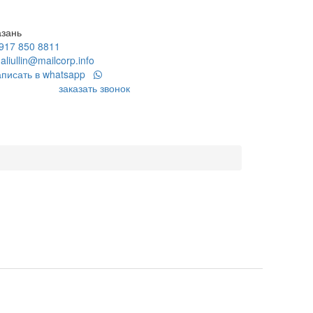
азань
 917 850 8811
galiullin@mailcorp.info
аписать в whatsapp
заказать звонок