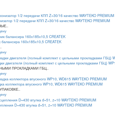
низатор 1/2 передачи КПП Z=30/16 качество WAYTEKO PREMIUM
ЫЕ..
цену
к балансира 160х185х10,5 CREATEK
.
цену
дки двигателя (полный комплект с цельными прокладками ГБЦ)
НЫМИ ПРОКЛАДКАМИ ГБЦ..
цену
дка коллектора впускного WP10, WD615 WAYTEKO PREMIUM
 УПАКОВКЕ..
цену
епления D=430 втулка d=51, z=10 WAYTEKO PREMIUM