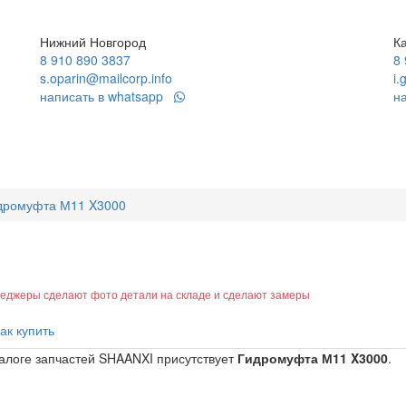
Нижний Новгород
К
8 910 890 3837
8
s.oparin@mailcorp.info
i.
написать в whatsapp
н
дромуфта М11 X3000
неджеры сделают фото детали на складе и сделают замеры
ак купить
алоге запчастей SHAANXI присутствует
Гидромуфта М11 X3000
.