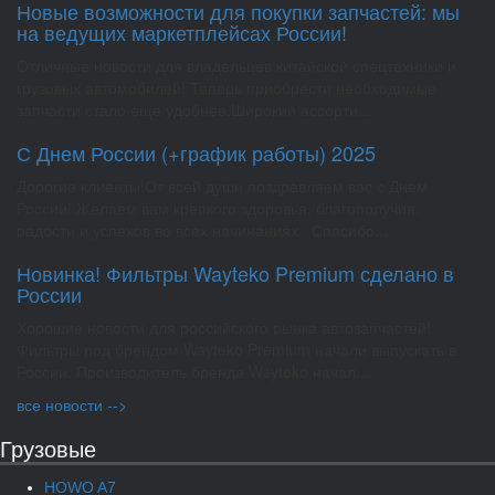
Новые возможности для покупки запчастей: мы
на ведущих маркетплейсах России!
Отличные новости для владельцев китайской спецтехники и
грузовых автомобилей! Теперь приобрести необходимые
запчасти стало еще удобнее.Широкий ассорти...
С Днем России (+график работы) 2025
Дорогие клиенты!От всей души поздравляем вас с Днем
России! Желаем вам крепкого здоровья, благополучия,
радости и успехов во всех начинаниях. Спасибо...
Новинка! Фильтры Wayteko Premium сделано в
России
Хорошие новости для российского рынка автозапчастей!
Фильтры под брендом Wayteko Premium начали выпускать в
России. Производитель бренда Wayteko начал...
все новости -->
Грузовые
HOWO A7