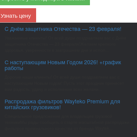
Узнать цену
C Днём защитника Отечества — 23 февраля!
Уважаемые клиенты! От всей души поздравляем вас с Днём
защитника Отечества — 23 февраля!Желаем крепкого
здоровья, уверенности в завтрашнем дне и испол...
С наступающим Новым Годом 2026! +график
работы
Дорогие наши клиенты! От всей души поздравляем вас с
наступающим Новым годом! Пусть этот праздник принесет
вам радость, удачу и исполнение всех желани...
Распродажа фильтров Wayteko Premium для
китайских грузовиков!
Специальное предложение для владельцев грузовой
техникиМы рады сообщить о старте масштабной распродажи
фильтров премиального качества от бренда Waytek...