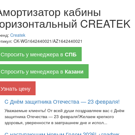
Амортизатор кабины
горизонтальный CREATEK
ренд:
Createk
тикул:
CK-WG1642440021/AZ1642440021
Спросить у менеджера в
СПБ
Спросить у менеджера в
Казани
Узнать цену
C Днём защитника Отечества — 23 февраля!
Уважаемые клиенты! От всей души поздравляем вас с Днём
защитника Отечества — 23 февраля!Желаем крепкого
здоровья, уверенности в завтрашнем дне и испол...
С наступающим Новым Годом 2026! +график