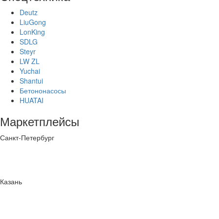
Deutz
LiuGong
LonKing
SDLG
Steyr
LW ZL
Yuchai
Shantui
Бетононасосы
HUATAI
Маркетплейсы
Санкт-Петербург
Казань