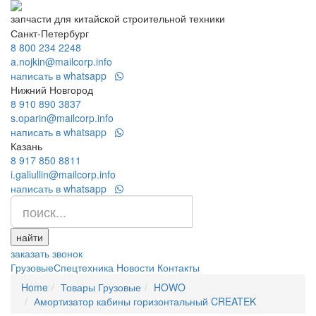
запчасти для китайской строительной техники
Санкт-Петербург
8 800 234 2248
a.nojkin@mailcorp.info
написать в whatsapp
Нижний Новгород
8 910 890 3837
s.oparin@mailcorp.info
написать в whatsapp
Казань
8 917 850 8811
i.galiullin@mailcorp.info
написать в whatsapp
найти
заказать звонок
Грузовые
Спецтехника
Новости
Контакты
Home
Товары Грузовые
HOWO
Амортизатор кабины горизонтальный CREATEK