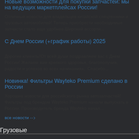
Новые возможности для покупки запчастей: мы
на ведущих маркетплейсах России!
Отличные новости для владельцев китайской спецтехники и
грузовых автомобилей! Теперь приобрести необходимые
запчасти стало еще удобнее.Широкий ассорти...
С Днем России (+график работы) 2025
Дорогие клиенты!От всей души поздравляем вас с Днем
России! Желаем вам крепкого здоровья, благополучия,
радости и успехов во всех начинаниях. Спасибо...
Новинка! Фильтры Wayteko Premium сделано в
России
Хорошие новости для российского рынка автозапчастей!
Фильтры под брендом Wayteko Premium начали выпускать в
России. Производитель бренда Wayteko начал...
все новости -->
Грузовые