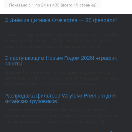
Показано с 1 по 24 из 433 (всего 19 страниц)
C Днём защитника Отечества — 23 февраля!
Уважаемые клиенты! От всей души поздравляем вас с Днём
защитника Отечества — 23 февраля!Желаем крепкого
здоровья, уверенности в завтрашнем дне и испол...
С наступающим Новым Годом 2026! +график
работы
Дорогие наши клиенты! От всей души поздравляем вас с
наступающим Новым годом! Пусть этот праздник принесет
вам радость, удачу и исполнение всех желани...
Распродажа фильтров Wayteko Premium для
китайских грузовиков!
Специальное предложение для владельцев грузовой
техникиМы рады сообщить о старте масштабной распродажи
фильтров премиального качества от бренда Waytek...