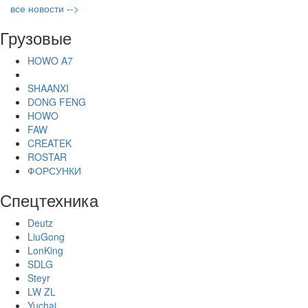
все новости -->
Грузовые
HOWO A7
SHAANXI
DONG FENG
HOWO
FAW
CREATEK
ROSTAR
ФОРСУНКИ
Спецтехника
Deutz
LiuGong
LonKing
SDLG
Steyr
LW ZL
Yuchai