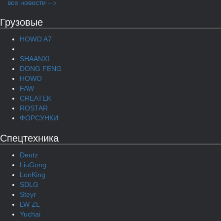
все новости -->
Грузовые
HOWO A7
SHAANXI
DONG FENG
HOWO
FAW
CREATEK
ROSTAR
ФОРСУНКИ
Спецтехника
Deutz
LiuGong
LonKing
SDLG
Steyr
LW ZL
Yuchai